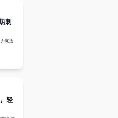
杀热刺
1 力克热
，轻