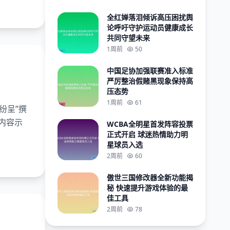
全红婵落泪倾诉高压困扰舆
论呼吁守护运动员健康成长
共同守望未来
1周前
50
中国足协加强联赛准入标准
严厉整治假赌黑现象保持高
压态势
1周前
61
纷呈”撰
内容示
WCBA全明星首发阵容投票
正式开启 球迷热情助力明
星球员入选
2周前
60
傲世三国修改器全新功能揭
秘 快速提升游戏体验的最
佳工具
2周前
78