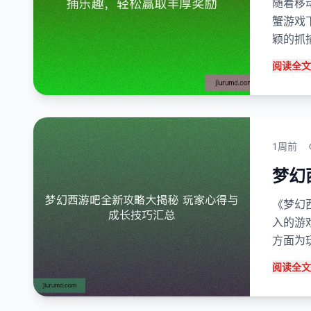
随着移
蟹游戏
颖的抓
阅读全文
1周前
梦幻
《梦幻
入的游
方面为
阅读全文