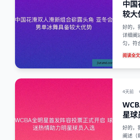
中国
较大
好的，
详细阐
匀，符合
阅读全文
4天前
WC
星球
好的，
阐述（