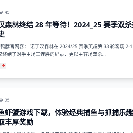
45
汉森林终结 28 年等待！2024_25 赛季双
史
O鸭脖官网容： 诺丁汉森林在 2024/25 赛季英超第 33 轮客场 2-
仅终结了对手主场三连胜的纪录，更以主客场双杀...
35
鱼虾蟹游戏下载，体验经典捕鱼与抓捕乐趣
取丰厚奖励