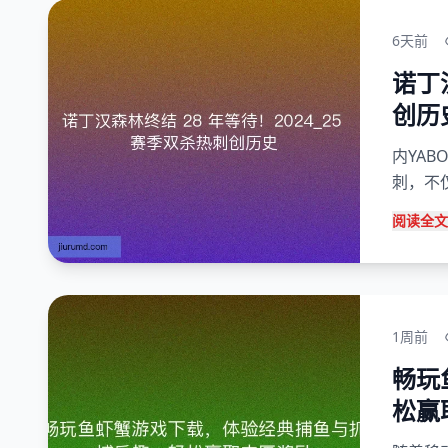
6天前
诺丁
创历
内YAB
刺，不
阅读全文
1周前
畅玩
松赢