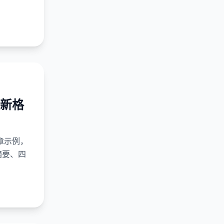
新格
章示例，
摘要、四