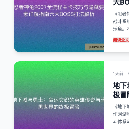
大B
《忍者
战斗系
乐道。本
阅读全文
1天前
地下
极冒
《地下
作网游
斗体系