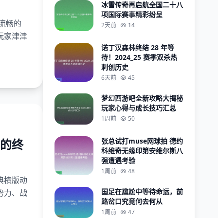
冰雪传奇再启航全国二十八
项国际赛事精彩纷呈
流畅的
2天前
14
玩家津津
诺丁汉森林终结 28 年等
待！2024_25 赛季双杀热
刺创历史
6天前
45
梦幻西游吧全新攻略大揭秘
玩家心得与成长技巧汇总
1周前
50
的终
张总试打muse网球拍 德约
科维奇无缘印第安维尔斯八
强遭遇考验
1周前
48
典横版动
国足在尴尬中等待命运，前
势力、战
路岔口究竟何去何从
1周前
47