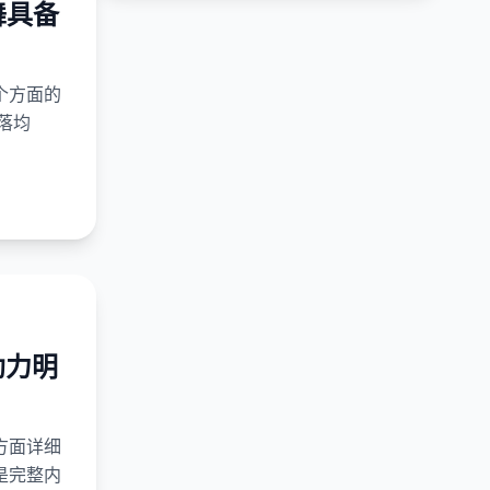
舞具备
个方面的
落均
助力明
方面详细
是完整内