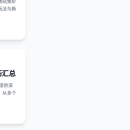
畅玩鱼虾
玩法与新
巧汇总
提供深
，从多个