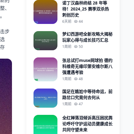
新的
诺丁汉森林终结 28 年等
整、
待！2024_25 赛季双杀热
刺创历史
。
6天前
44
击步
梦幻西游吧全新攻略大揭秘
选
玩家心得与成长技巧汇总
存
1周前
50
张总试打muse网球拍 德约
科维奇无缘印第安维尔斯八
强遭遇考验
1周前
48
国足在尴尬中等待命运，前
路岔口究竟何去何从
1周前
47
全红婵落泪倾诉高压困扰舆
论呼吁守护运动员健康成长
共同守望未来