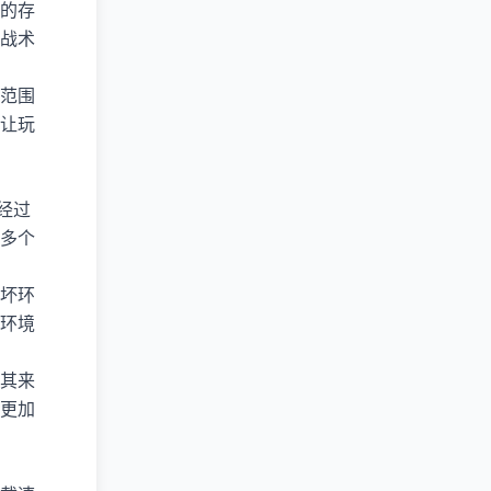
的存
战术
范围
让玩
经过
多个
坏环
环境
其来
更加