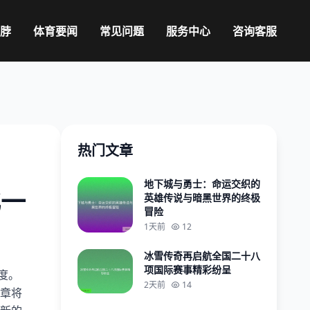
鸭脖
体育要闻
常见问题
服务中心
咨询客服
热门文章
地下城与勇士：命运交织的
化一
英雄传说与暗黑世界的终极
冒险
1天前
12
冰雪传奇再启航全国二十八
项国际赛事精彩纷呈
度。
2天前
14
章将