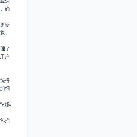
载速
，确
更新
象，
增强了
用户
统得
加细
“战队
包括